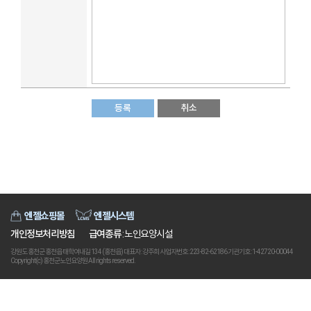
등록
취소
엔젤쇼핑몰
엔젤시스템
개인정보처리방침
급여종류
: 노인요양시설
강원도 홍천군 홍천읍 태학여내길 134 (홍천읍) 대표자 : 강주희 사업자번호 : 223-82-62186 기관기호 : 1-42720-00044
Copyright(c) 홍천군노인요양원 All rights reserved.