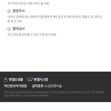
주기적인 비위관 교체 서비스를 제공
영양주사
어르신 상태에 맞는 영양주사를 통해 면역력 증진 및 항산화 효과, 골밀도 및 근육 강
화 효과 기대
혈액검사
전신 건강을 파악할 수 있는 기본 검사 제공
엔젤쇼핑몰
엔젤시스템
개인정보처리방침
급여종류
: 노인요양시설
강원도 홍천군 홍천읍 태학여내길 134 (홍천읍) 대표자 : 강주희 사업자번호 : 223-82-62186 기관기호 : 1-42720-00044
Copyright(c) 홍천군노인요양원 All rights reserved.