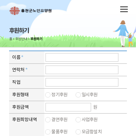
후원하기
홈
후원안내
후원하기
이름
연락처
직업
후원형태
정기후원
일시후원
후원금액
원
후원희망내역
결연후원
사업후원
물품후원
모금함설치