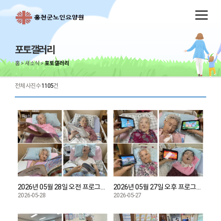
포토갤러리
홈
새소식
포토갤러리
전체 사진수
1105
건
2026년 05월 28일 오전 프로그램 잡지읽기 진행했습니다.
2026년 05월 27일 오후 프로그램 애창곡듣기 진행했습니다.
2026-05-28
2026-05-27