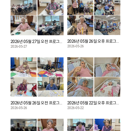
2026년 05월 26일 오후 프로그램 소고치기(마중) 진행했습니다.
2026년 05월 27일 오전 프로그램 그림책읽기 진행했습니다.
2026-05-26
2026-05-27
2026년 05월 26일 오전 프로그램 모자이크 진행했습니다.
2026년 05월 22일 오후 프로그램 상지체조 진행했습니다.
2026-05-26
2026-05-22