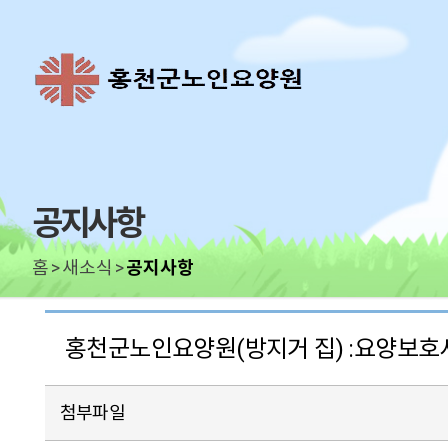
공지사항
홈
새소식
공지사항
홍천군노인요양원(방지거 집) :요양보호사
첨부파일