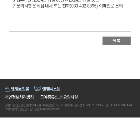
7. 문의 사항은 직접 내사, 또는 전화(033-432-8895), 이메일로 문의
목록
엔젤쇼핑몰
엔젤시스템
개인정보처리방침
급여종류
: 노인요양시설
강원도 홍천군 홍천읍 태학여내길 134 (홍천읍) 대표자 : 강주희 사업자번호 : 223-82-62186 기관기호 : 1-42720-00044
Copyright(c) 홍천군노인요양원 All rights reserved.