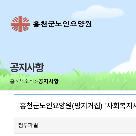
공지사항
홈
새소식
공지사항
홍천군노인요양원(방지거집) "사회복지사
첨부파일