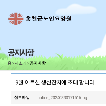
공지사항
홈
새소식
공지사항
9월 어르신 생신잔치에 초대 합니다.
첨부파일
notice_20240830171516.jpg