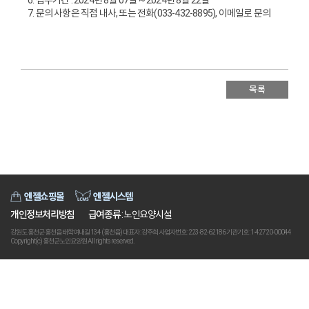
7. 문의 사항은 직접 내사, 또는 전화(033-432-8895), 이메일로 문의
목록
엔젤쇼핑몰
엔젤시스템
개인정보처리방침
급여종류
: 노인요양시설
강원도 홍천군 홍천읍 태학여내길 134 (홍천읍) 대표자 : 강주희 사업자번호 : 223-82-62186 기관기호 : 1-42720-00044
Copyright(c) 홍천군노인요양원 All rights reserved.